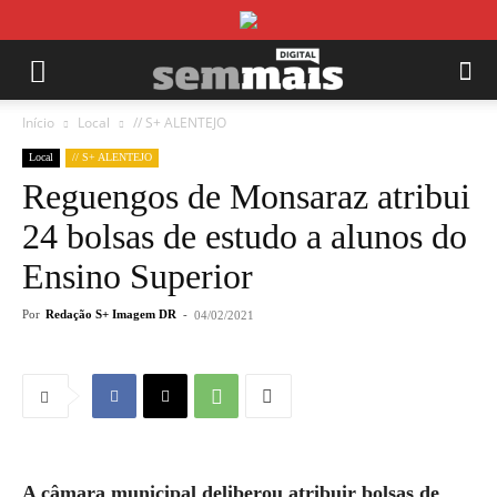
Início
Local
// S+ ALENTEJO
Local
// S+ ALENTEJO
Reguengos de Monsaraz atribui
24 bolsas de estudo a alunos do
Ensino Superior
Por
Redação S+ Imagem DR
-
04/02/2021
A câmara municipal deliberou atribuir bolsas de