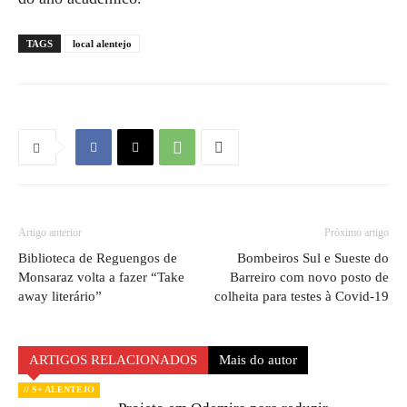
TAGS
local alentejo
Artigo anterior
Próximo artigo
Biblioteca de Reguengos de
Bombeiros Sul e Sueste do
Monsaraz volta a fazer “Take
Barreiro com novo posto de
away literário”
colheita para testes à Covid-19
ARTIGOS RELACIONADOS
Mais do autor
// S+ ALENTEJO