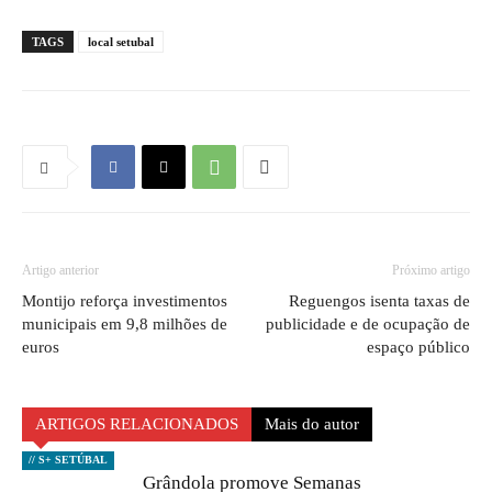
TAGS
local setubal
Artigo anterior
Próximo artigo
Montijo reforça investimentos
Reguengos isenta taxas de
municipais em 9,8 milhões de
publicidade e de ocupação de
euros
espaço público
ARTIGOS RELACIONADOS
Mais do autor
// S+ SETÚBAL
Grândola promove Semanas