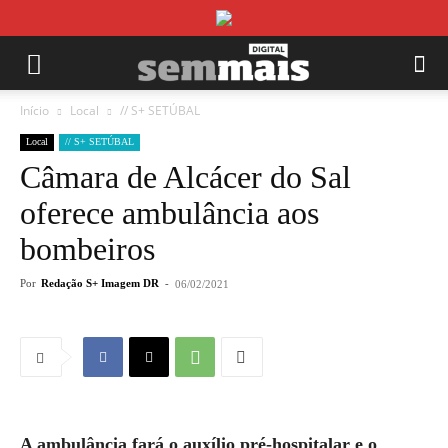
Início
Local
// S+ SETÚBAL
Local
// S+ SETÚBAL
Câmara de Alcácer do Sal
oferece ambulância aos
bombeiros
Por
Redação S+ Imagem DR
-
06/02/2021
A ambulância fará o auxílio pré-hospitalar e o