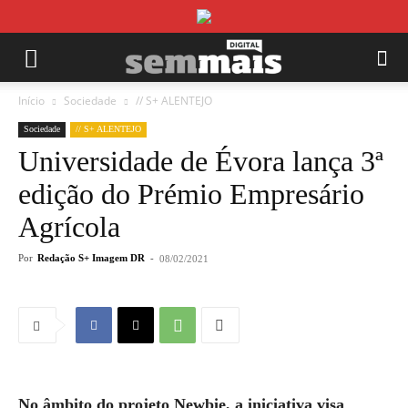
Início
Sociedade
// S+ ALENTEJO
Sociedade
// S+ ALENTEJO
Universidade de Évora lança 3ª
edição do Prémio Empresário
Agrícola
Por
Redação S+ Imagem DR
-
08/02/2021
No âmbito do projeto Newbie, a iniciativa visa