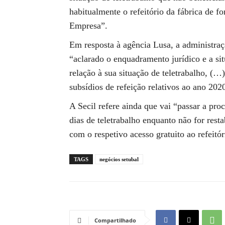
habitualmente o refeitório da fábrica de f
Empresa”.
Em resposta à agência Lusa, a administraçã
“aclarado o enquadramento jurídico e a si
relação à sua situação de teletrabalho, (…
subsídios de refeição relativos ao ano 202
A Secil refere ainda que vai “passar a pro
dias de teletrabalho enquanto não for rest
com o respetivo acesso gratuito ao refeitór
TAGS
negócios setubal
Compartilhado