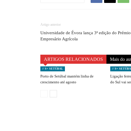
Artigo anterior
Universidade de Évora lança 3ª edição do Prémio
Empresário Agrícola
ARTIGOS RELACIONADOS
Mais do au
// S+ SETÚBAL
// S+ SETÚB
Porto de Setúbal mantém linha de
Ligação ferro
crescimento até agosto
do Sul vai s