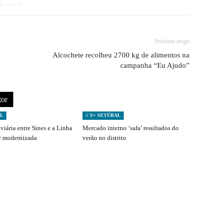
Próximo artigo
Alcochete recolheu 2700 kg de alimentos na
campanha “Eu Ajudo”
tor
AL
// S+ SETÚBAL
viária entre Sines e a Linha
Mercado interno ‘safa’ resultados do
er modernizada
verão no distrito