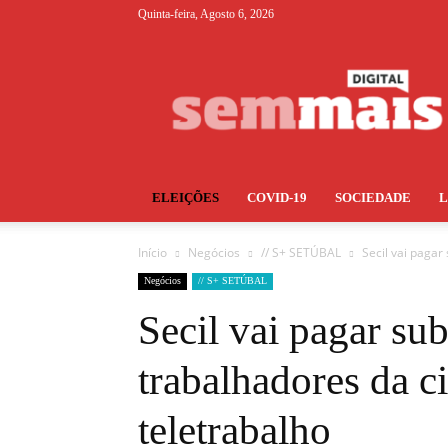
Quinta-feira, Agosto 6, 2026
S+
ELEIÇÕES
COVID-19
SOCIEDADE
Início
Negócios
// S+ SETÚBAL
Secil vai pagar
Negócios
// S+ SETÚBAL
Secil vai pagar sub
trabalhadores da c
teletrabalho