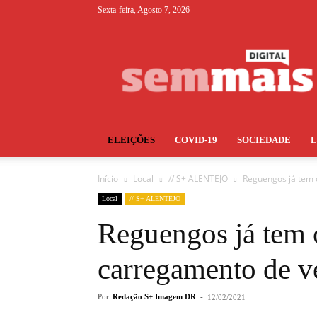
Sexta-feira, Agosto 7, 2026
S+
ELEIÇÕES
COVID-19
SOCIEDADE
Início
Local
// S+ ALENTEJO
Reguengos já tem o
Local
// S+ ALENTEJO
Reguengos já tem 
carregamento de ve
Por
Redação S+ Imagem DR
-
12/02/2021