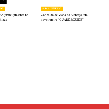
tor
EJO
// S+ ALENTEJO
 Aljustrel presente no
Concelho de Viana do Alentejo tem
Minas
novo roteiro “GUARD&GUIDE”