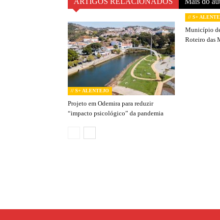
ARTIGOS RELACIONADOS
Mais do au
// S+ ALENT
Município de
Roteiro das 
// S+ ALENTEJO
Projeto em Odemira para reduzir
“impacto psicológico” da pandemia