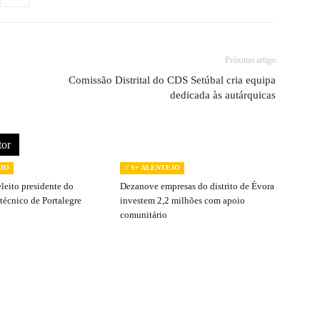
Próximo artigo
Comissão Distrital do CDS Setúbal cria equipa
dedicada às autárquicas
tor
EJO
// S+ ALENTEJO
leito presidente do
Dezanove empresas do distrito de Évora
itécnico de Portalegre
investem 2,2 milhões com apoio
comunitário