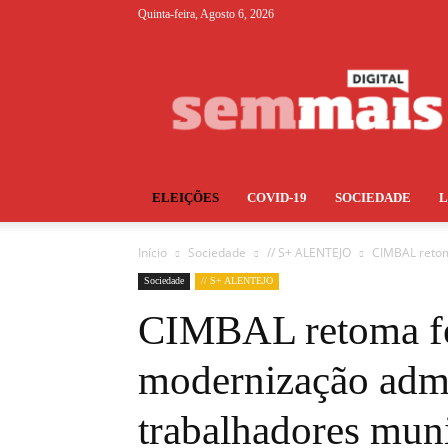
Quinta-feira, Agosto 6, 2026
S+
ELEIÇÕES
COVID-19
SOCIEDADE
Início
Sociedade
// S+ ALENTEJO
CIMBAL retom
Sociedade
// S+ ALENTEJO
CIMBAL retoma f
modernização admi
trabalhadores muni