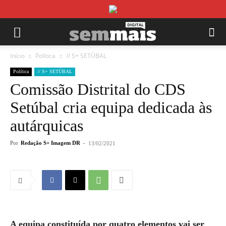
Início
Política
// S+ SETÚBAL
Política
// S+ SETÚBAL
Comissão Distrital do CDS
Setúbal cria equipa dedicada às
autárquicas
Por
Redação S+ Imagem DR
-
13/02/2021
A equipa constituída por quatro elementos vai ser