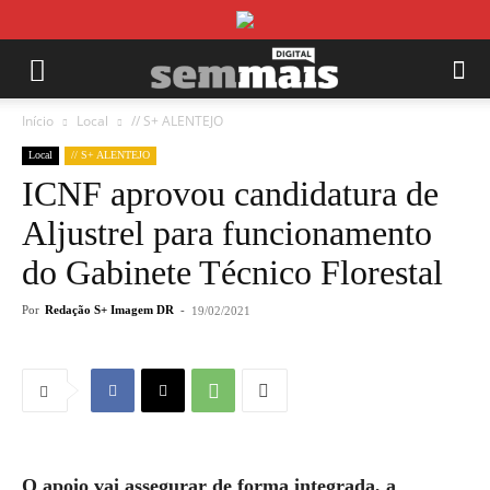
Início
Local
// S+ ALENTEJO
Local
// S+ ALENTEJO
ICNF aprovou candidatura de
Aljustrel para funcionamento
do Gabinete Técnico Florestal
Por
Redação S+ Imagem DR
-
19/02/2021
O apoio vai assegurar de forma integrada, a