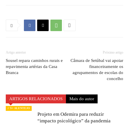
Artigo anterior
Próximo artigo
Sousel repara caminhos rurais e
Câmara de Setúbal vai apoiar
repavimenta artérias da Casa
financeiramente os
Branca
agrupamentos de escolas do
concelho
ARTIGOS RELACIONADOS
Mais do autor
// S+ ALENTEJO
Projeto em Odemira para reduzir
“impacto psicológico” da pandemia