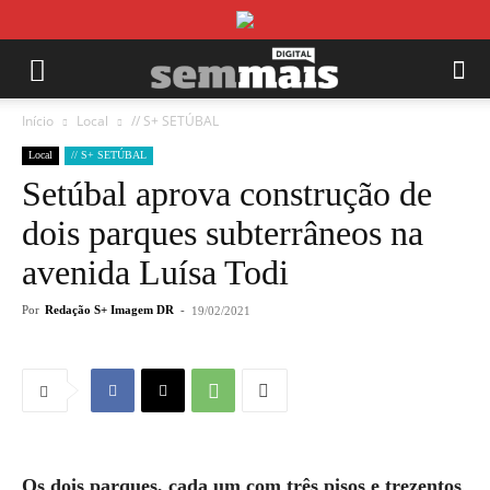
Início
Local
// S+ SETÚBAL
Local
// S+ SETÚBAL
Setúbal aprova construção de
dois parques subterrâneos na
avenida Luísa Todi
Por
Redação S+ Imagem DR
-
19/02/2021
Os dois parques, cada um com três pisos e trezentos