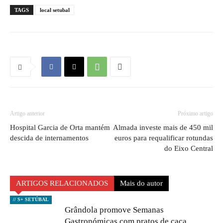
TAGS
local setubal
Artigo anterior
Próximo artigo
Hospital Garcia de Orta mantém
Almada investe mais de 450 mil
descida de internamentos
euros para requalificar rotundas
do Eixo Central
ARTIGOS RELACIONADOS
Mais do autor
// S+ SETÚBAL
Grândola promove Semanas
Gastronómicas com pratos de caça