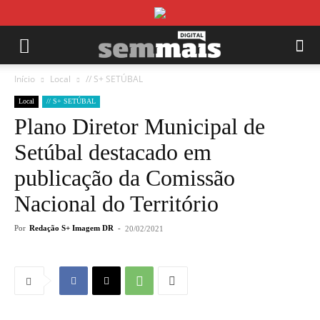
Início
Local
// S+ SETÚBAL
Local
// S+ SETÚBAL
Plano Diretor Municipal de
Setúbal destacado em
publicação da Comissão
Nacional do Território
Por
Redação S+ Imagem DR
-
20/02/2021