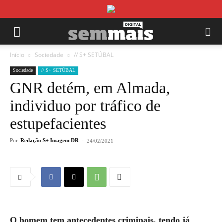
Início
Sociedade
// S+ SETÚBAL
Sociedade
// S+ SETÚBAL
GNR detém, em Almada,
individuo por tráfico de
estupefacientes
Por
Redação S+ Imagem DR
-
24/02/2021
O homem tem antecedentes criminais, tendo já