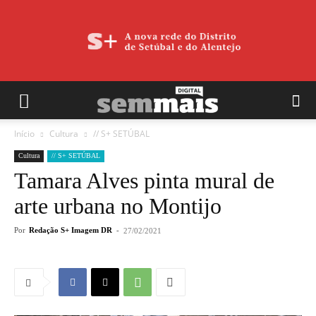
Início
Cultura
// S+ SETÚBAL
Cultura
// S+ SETÚBAL
Tamara Alves pinta mural de
arte urbana no Montijo
Por
Redação S+ Imagem DR
-
27/02/2021