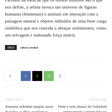
Partindo da ideia de que os nossos instintos são o que
nos define, a artista invoca um universo de figuras
humanas (femininas) e animais em interação com a
paisagem natural e objetos imbuídos de uma forte carga
simbólica que nos convida a abraçar sentimentos, como
um selvagem e indomado força motriz.
TAGS
cultura setubal
Artigo anterior
Próximo artigo
Amarsul substitui tampas azuis
Vinte e sete alunos de Grândola
de todas as ilhas ecológicas
representam o município no