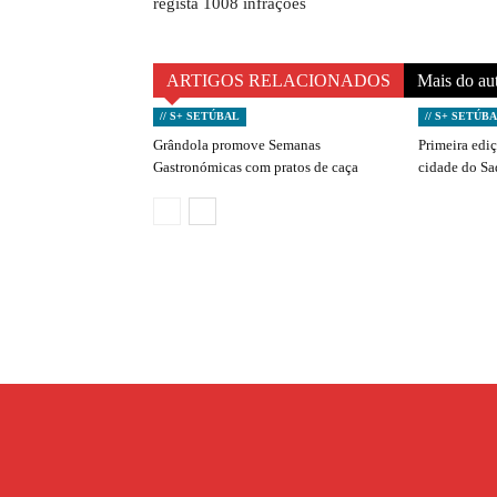
regista 1008 infrações
ARTIGOS RELACIONADOS
Mais do au
// S+ SETÚBAL
// S+ SETÚB
Grândola promove Semanas
Primeira edi
Gastronómicas com pratos de caça
cidade do S