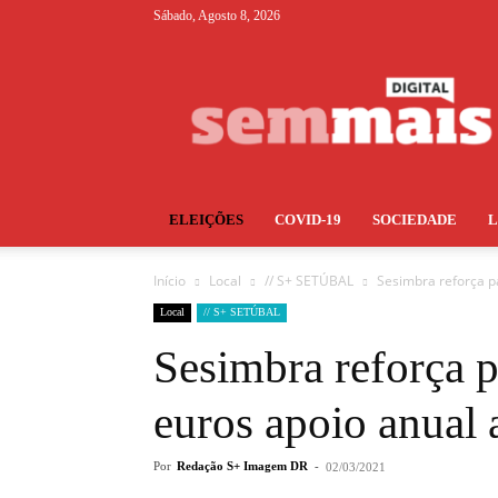
Sábado, Agosto 8, 2026
S+
ELEIÇÕES
COVID-19
SOCIEDADE
Início
Local
// S+ SETÚBAL
Sesimbra reforça p
Local
// S+ SETÚBAL
Sesimbra reforça p
euros apoio anual
Por
Redação S+ Imagem DR
-
02/03/2021