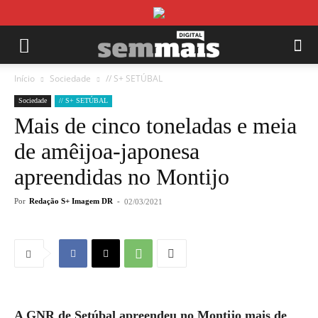
Início
Sociedade
// S+ SETÚBAL
Sociedade
// S+ SETÚBAL
Mais de cinco toneladas e meia
de amêijoa-japonesa
apreendidas no Montijo
Por
Redação S+ Imagem DR
-
02/03/2021
A GNR de Setúbal apreendeu no Montijo mais de