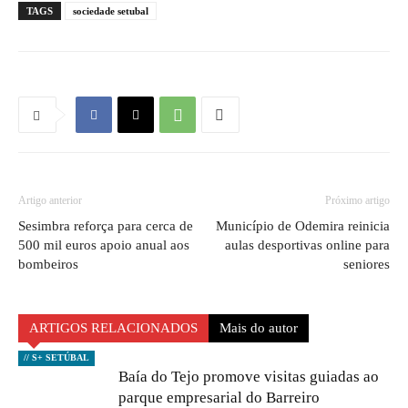
TAGS
sociedade setubal
Artigo anterior
Próximo artigo
Sesimbra reforça para cerca de
Município de Odemira reinicia
500 mil euros apoio anual aos
aulas desportivas online para
bombeiros
seniores
ARTIGOS RELACIONADOS
Mais do autor
// S+ SETÚBAL
Baía do Tejo promove visitas guiadas ao
parque empresarial do Barreiro