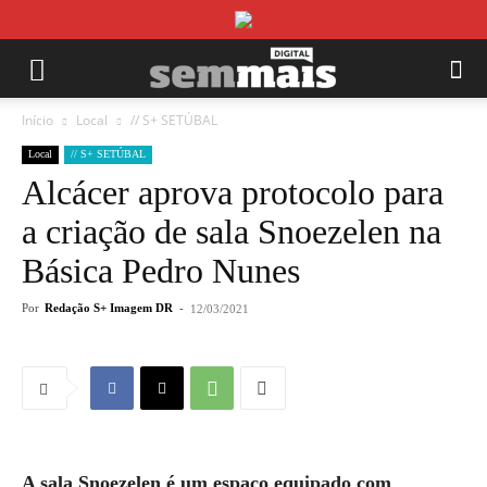
Início
Local
// S+ SETÚBAL
Local
// S+ SETÚBAL
Alcácer aprova protocolo para
a criação de sala Snoezelen na
Básica Pedro Nunes
Por
Redação S+ Imagem DR
-
12/03/2021
A sala Snoezelen é um espaço equipado com