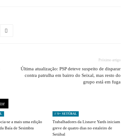
Próximo artigo
e
Última atualização: PSP deteve suspeito de disparar
contra patrulha em bairro do Seixal, mas resto do
grupo está em fuga
tor
AL
// S+ SETÚBAL
ocia-se a mais uma edição
Trabalhadores da Lisnave Yards iniciam
 da Baía de Sesimbra
greve de quatro dias no estaleiro de
Setúbal