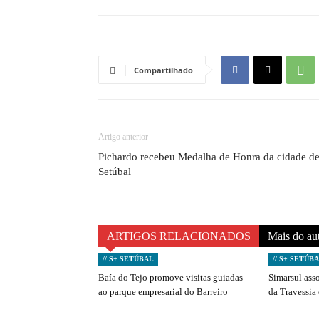
Compartilhado
Artigo anterior
Pichardo recebeu Medalha de Honra da cidade d
Setúbal
ARTIGOS RELACIONADOS
Mais do au
// S+ SETÚBAL
// S+ SETÚB
Baía do Tejo promove visitas guiadas
Simarsul ass
ao parque empresarial do Barreiro
da Travessia