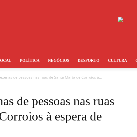
LOCAL
POLÍTICA
NEGÓCIOS
DESPORTO
CULTURA
Dezenas de pessoas nas ruas de Santa Marta de Corroios à...
as de pessoas nas ruas
Corroios à espera de