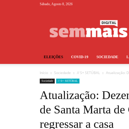
Sábado, Agosto 8, 2026
S+
ELEIÇÕES
COVID-19
SOCIEDADE
Início
Sociedade
// S+ SETÚBAL
Atualização: 
Sociedade
// S+ SETÚBAL
Atualização: Dezen
de Santa Marta de 
regressar a casa