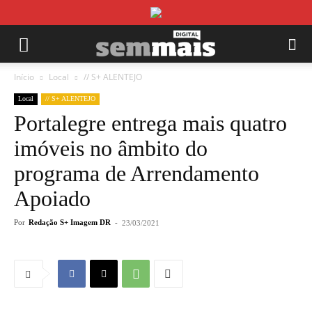
Início
Local
// S+ ALENTEJO
Local
// S+ ALENTEJO
Portalegre entrega mais quatro
imóveis no âmbito do
programa de Arrendamento
Apoiado
Por
Redação S+ Imagem DR
-
23/03/2021