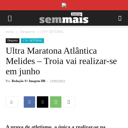
Início
Desporto
// S+ SETÚBAL
Desporto
// S+ SETÚBAL
Ultra Maratona Atlântica
Melides – Troia vai realizar-se
em junho
Por
Redação S+ Imagem DR
-
23/03/2021
A prova de atletismo, a única a realizar-se na