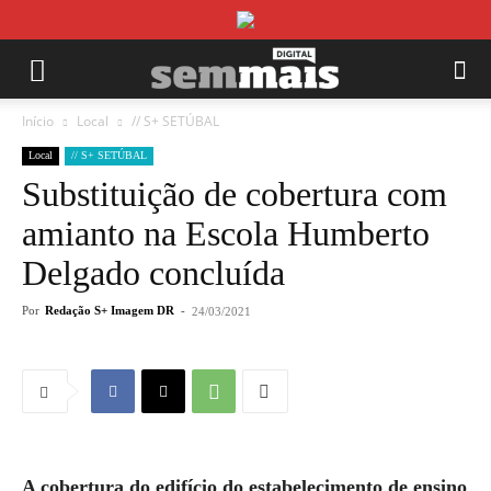
Início
Local
// S+ SETÚBAL
Local
// S+ SETÚBAL
Substituição de cobertura com
amianto na Escola Humberto
Delgado concluída
Por
Redação S+ Imagem DR
-
24/03/2021
A cobertura do edifício do estabelecimento de ensino