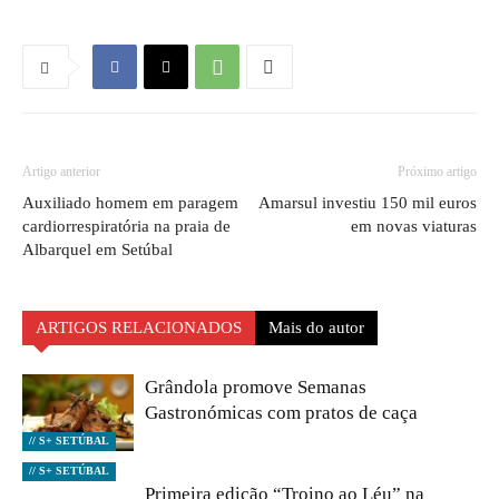
Artigo anterior
Próximo artigo
Auxiliado homem em paragem
Amarsul investiu 150 mil euros
cardiorrespiratória na praia de
em novas viaturas
Albarquel em Setúbal
ARTIGOS RELACIONADOS
Mais do autor
Grândola promove Semanas
Gastronómicas com pratos de caça
// S+ SETÚBAL
// S+ SETÚBAL
Primeira edição “Troino ao Léu” na