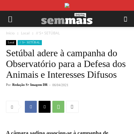
Início
Local
// S+ SETÚBAL
Local
// S+ SETÚBAL
Setúbal adere à campanha do
Observatório para a Defesa dos
Animais e Interesses Difusos
Por
Redação S+ Imagem DR
-
06/04/2021
A câmara sadina associou-se à campanha de