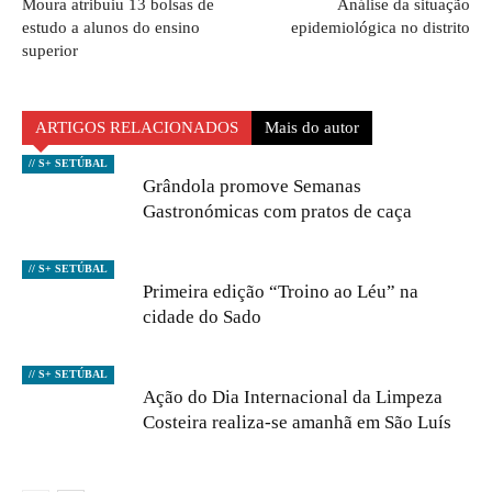
Moura atribuiu 13 bolsas de
Análise da situação
estudo a alunos do ensino
epidemiológica no distrito
superior
ARTIGOS RELACIONADOS
Mais do autor
// S+ SETÚBAL
Grândola promove Semanas
Gastronómicas com pratos de caça
// S+ SETÚBAL
Primeira edição “Troino ao Léu” na
cidade do Sado
// S+ SETÚBAL
Ação do Dia Internacional da Limpeza
Costeira realiza-se amanhã em São Luís