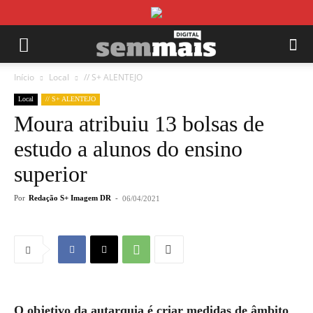
Início
Local
// S+ ALENTEJO
Local
// S+ ALENTEJO
Moura atribuiu 13 bolsas de
estudo a alunos do ensino
superior
Por
Redação S+ Imagem DR
-
06/04/2021
O objetivo da autarquia é criar medidas de âmbito