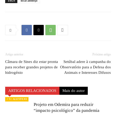
TAGS
local alentejo
Artigo anterior
Próximo artigo
Câmara de Sines diz estar pronta
Setúbal adere à campanha do
para receber grandes projetos de
Observatório para a Defesa dos
hidrogénio
Animais e Interesses Difusos
ARTIGOS RELACIONADOS
Mais do autor
// S+ ALENTEJO
Projeto em Odemira para reduzir
“impacto psicológico” da pandemia