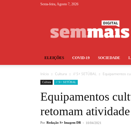
Sexta-feira, Agosto 7, 2026
S+
ELEIÇÕES
COVID-19
SOCIEDADE
Início
Cultura
// S+ SETÚBAL
Equipamentos cul
Cultura
// S+ SETÚBAL
Equipamentos cult
retomam atividade
Por
Redação S+ Imagem DR
-
10/04/2021