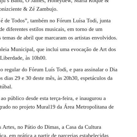
Juju’s Band, O James, Honeydew, Maria Roque &
monizciente & Zé Zambujo.
l é de Todos”, também no Fórum Luísa Todi, junta
de diferentes estilos musicais, em torno de um
s temas de abril que marcaram os artistas envolvidos.
leia Municipal, que inclui uma evocação de Art dos
 Liberdade, às 10h00.
 regular do Fórum Luís Todi, e para assinalar o Dia
 dias 29 e 30 deste mês, às 20h30, espetáculos da
túbal.
ao público desde esta terça-feira, e inaugurou a
grado no projeto Mural19 da Área Metropolitana de
 Artes, no Pátio do Dimas, a Casa da Cultura
ica, em prática a partir de parcerias estabelecidas