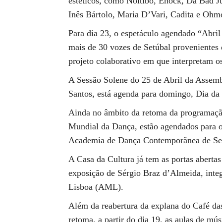
estéticos, como Noitibó, Enock, Da Bad 
Inês Bártolo, Maria D’Vari, Cadita e Oh
Para dia 23, o espetáculo agendado “Abri
mais de 30 vozes de Setúbal provenientes 
projeto colaborativo em que interpretam o
A Sessão Solene do 25 de Abril da Assemb
Santos, está agenda para domingo, Dia da
Ainda no âmbito da retoma da programação
Mundial da Dança, estão agendados para os
Academia de Dança Contemporânea de Se
A Casa da Cultura já tem as portas abertas 
exposição de Sérgio Braz d’Almeida, inte
Lisboa (AML).
Além da reabertura da explana do Café das
retoma, a partir do dia 19, as aulas de mús