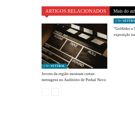
ARTIGOS RELACIONADOS
Mais do au
// S+ SETÚB
“Golfinho a 
exposição na
// S+ SETÚBAL
Jovens da região mostram curtas-
metragens no Auditório de Pinhal Novo