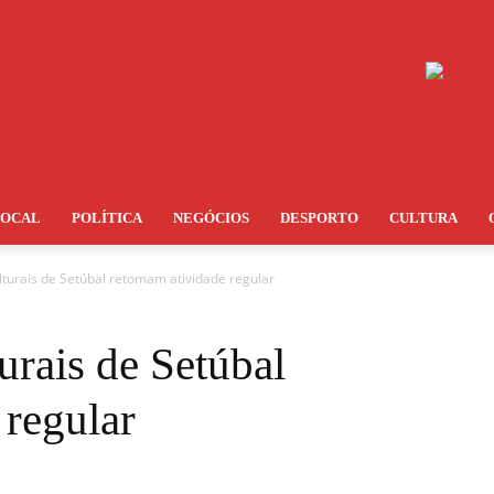
LOCAL
POLÍTICA
NEGÓCIOS
DESPORTO
CULTURA
turais de Setúbal retomam atividade regular
urais de Setúbal
 regular