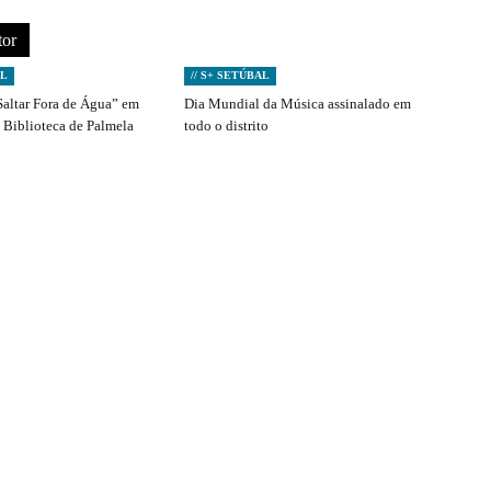
tor
AL
// S+ SETÚBAL
Saltar Fora de Água” em
Dia Mundial da Música assinalado em
 Biblioteca de Palmela
todo o distrito