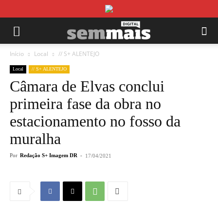
Início
Local
// S+ ALENTEJO
Local
// S+ ALENTEJO
Câmara de Elvas conclui
primeira fase da obra no
estacionamento no fosso da
muralha
Por
Redação S+ Imagem DR
-
17/04/2021