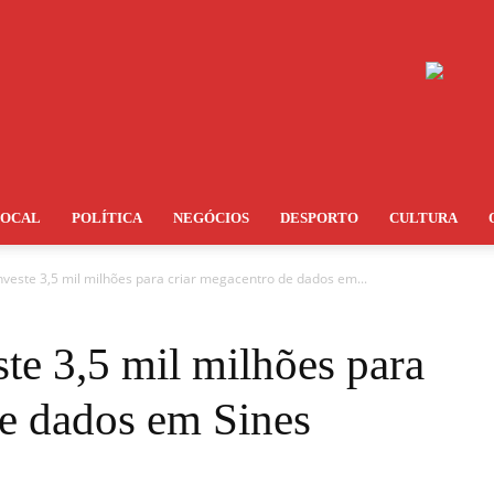
LOCAL
POLÍTICA
NEGÓCIOS
DESPORTO
CULTURA
nveste 3,5 mil milhões para criar megacentro de dados em...
te 3,5 mil milhões para
de dados em Sines