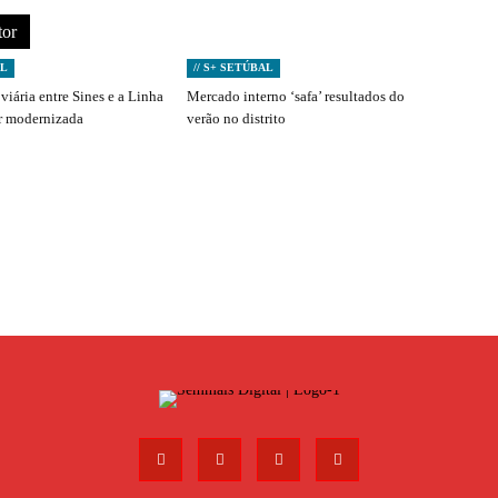
tor
AL
// S+ SETÚBAL
viária entre Sines e a Linha
Mercado interno ‘safa’ resultados do
er modernizada
verão no distrito