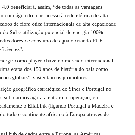
 4.0 beneficiará, assim, “de todas as vantagens
ão com água do mar, acesso à rede elétrica de alta
cabos de fibra ótica internacionais de alta capacidade
 do Sul e utilização potencial de energia 100%
indicadores de consumo de água e criando PUE
ficientes”.
emergir como player-chave no mercado internacional
óxima etapa dos 150 anos de história do país como
ações globais”, sustentam os promotores.
ição geográfica estratégica de Sines e Portugal no
s submarinos agora a entrar em operação, em
adamente o EllaLink (ligando Portugal à Madeira e
do todo o continente africano à Europa através de
cipal hub de dados entre a Europa, as Américas,