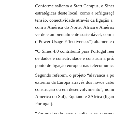
Conforme salienta a Start Campus, o Sines
estratégicas deste local, como a refrigeraç
tensão, conectividade através da ligação a 
com a América do Norte, África e América
verde e ambientalmente sustentável, com 
(“Power Usage Effectiveness”) altamente e
“O Sines 4.0 contribuirá para Portugal re
de dados e conectividade e construir a pr
ponto de ligação europeu nas telecomunic
Segundo referem, o projeto “alavanca a pos
extremo da Europa através dos novos cabo
construção ou em desenvolvimento”, nome
América do Sul), Equiano e 2Africa (ligan
Portugal).
“Portugal pode, assim, voltar a ser o prin