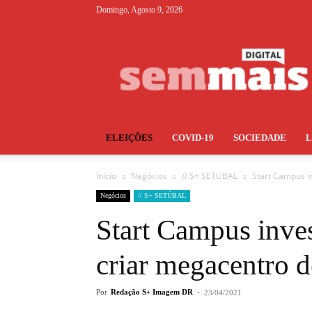
Domingo, Agosto 9, 2026
S+
ELEIÇÕES
COVID-19
SOCIEDADE
Início
Negócios
// S+ SETÚBAL
Start Campus i
Negócios
// S+ SETÚBAL
Start Campus inves
criar megacentro 
Por
Redação S+ Imagem DR
-
23/04/2021