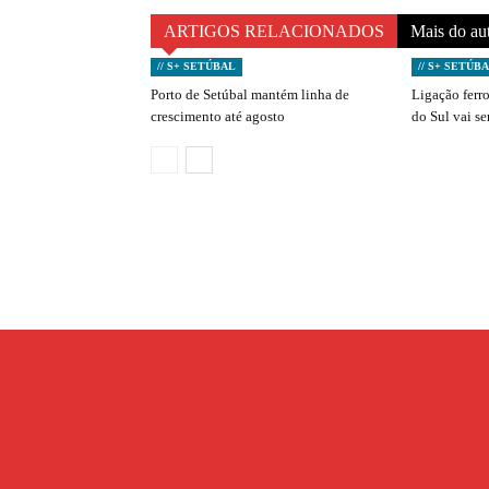
ARTIGOS RELACIONADOS
Mais do au
// S+ SETÚBAL
// S+ SETÚB
Porto de Setúbal mantém linha de
Ligação ferro
crescimento até agosto
do Sul vai s