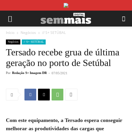
Início
Negócios
// S+ SETÚBAL
Negócios
// S+ SETÚBAL
Tersado recebe grua de última
geração no porto de Setúbal
Por
Redação S+ Imagem DR
-
07/05/2021
Com este equipamento, a Tersado espera conseguir
melhorar as produtividades das cargas que