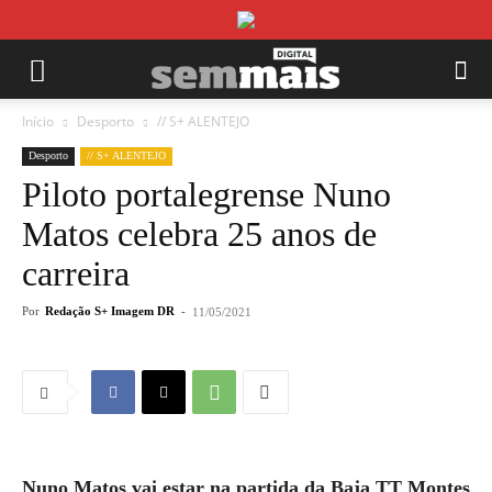
Início
Desporto
// S+ ALENTEJO
Desporto
// S+ ALENTEJO
Piloto portalegrense Nuno
Matos celebra 25 anos de
carreira
Por
Redação S+ Imagem DR
-
11/05/2021
Nuno Matos vai estar na partida da Baja TT Montes