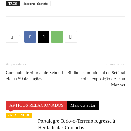
TAGS
desporto alentejo
Artigo anterior
Próximo artigo
Comando Territorial de Setúbal
Biblioteca municipal de Setúbal
efetua 59 detenções
acolhe exposição de Jean
Monnet
ARTIGOS RELACIONADOS
Mais do autor
// S+ ALENTEJO
Portalegre Todo-o-Terreno regressa à
Herdade das Coutadas