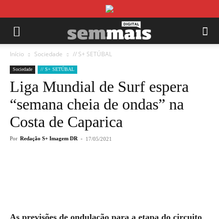
Início
Sociedade
// S+ SETÚBAL
Sociedade
// S+ SETÚBAL
Liga Mundial de Surf espera
“semana cheia de ondas” na
Costa de Caparica
Por
Redação S+ Imagem DR
-
17/05/2021
As previsões de ondulação para a etapa do circuito