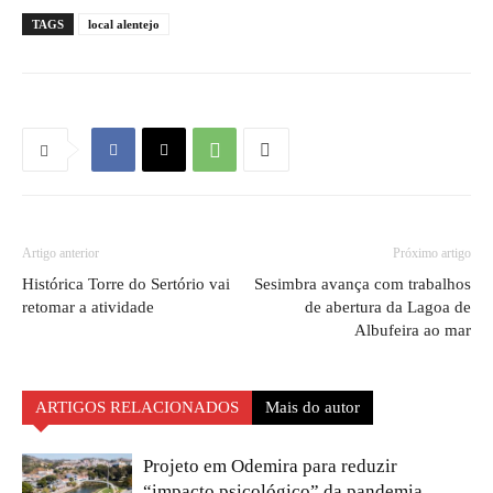
TAGS
local alentejo
Artigo anterior
Próximo artigo
Histórica Torre do Sertório vai
Sesimbra avança com trabalhos
retomar a atividade
de abertura da Lagoa de
Albufeira ao mar
ARTIGOS RELACIONADOS
Mais do autor
Projeto em Odemira para reduzir
“impacto psicológico” da pandemia