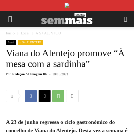
Início
Local
// S+ ALENTEJO
Local
// S+ ALENTEJO
Viana do Alentejo promove “À
mesa com a sardinha”
Por
Redação S+ Imagem DR
-
18/05/2021
A 23 de junho regressa o ciclo gastronómico do
concelho de Viana do Alentejo. Desta vez a semana é