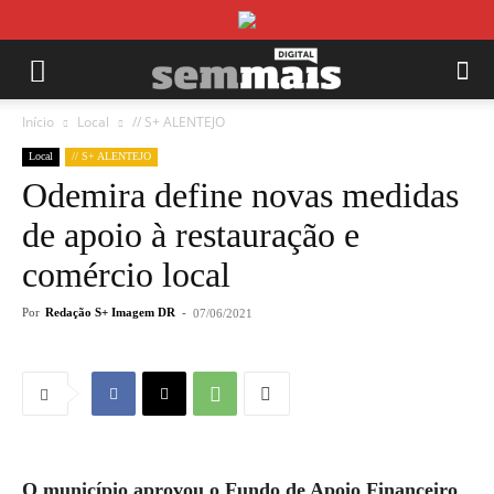
Início
Local
// S+ ALENTEJO
Local
// S+ ALENTEJO
Odemira define novas medidas
de apoio à restauração e
comércio local
Por
Redação S+ Imagem DR
-
07/06/2021
O município aprovou o Fundo de Apoio Financeiro