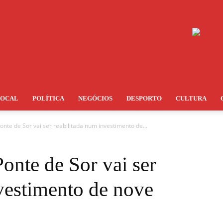
LOCAL
POLÍTICA
NEGÓCIOS
DESPORTO
CULTURA
onte de Sor vai ser reabilitada num investimento de...
Ponte de Sor vai ser
vestimento de nove