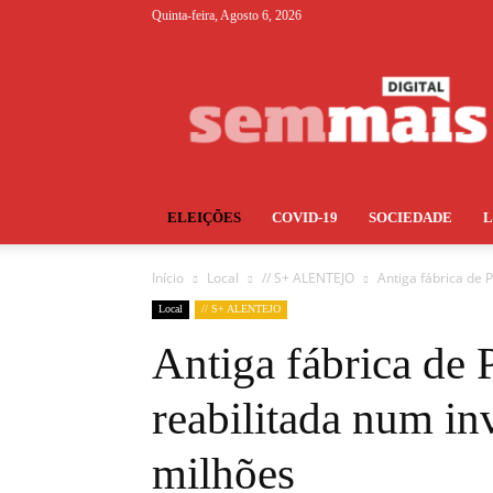
Quinta-feira, Agosto 6, 2026
S+
ELEIÇÕES
COVID-19
SOCIEDADE
Início
Local
// S+ ALENTEJO
Antiga fábrica de P
Local
// S+ ALENTEJO
Antiga fábrica de 
reabilitada num in
milhões