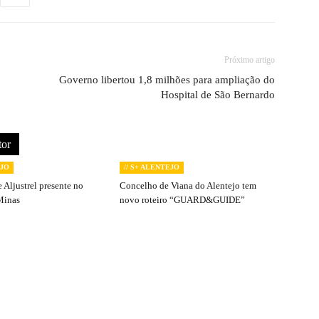
Próximo artigo
Governo libertou 1,8 milhões para ampliação do
Hospital de São Bernardo
tor
EJO
// S+ ALENTEJO
 Aljustrel presente no
Concelho de Viana do Alentejo tem
Minas
novo roteiro “GUARD&GUIDE”