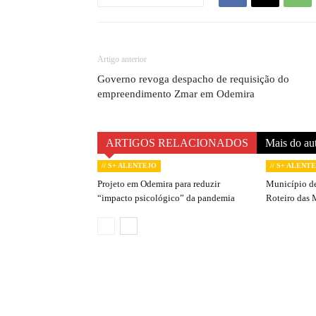
Artigo anterior
Governo revoga despacho de requisição do
empreendimento Zmar em Odemira
ARTIGOS RELACIONADOS
Mais do au
// S+ ALENTEJO
// S+ ALENT
Projeto em Odemira para reduzir
Município de
“impacto psicológico” da pandemia
Roteiro das 