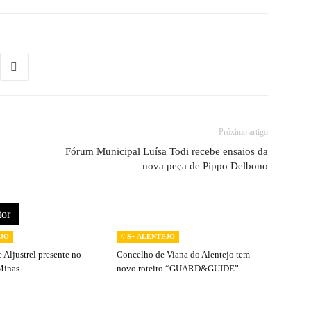
Próximo artigo
Fórum Municipal Luísa Todi recebe ensaios da
nova peça de Pippo Delbono
tor
EJO
// S+ ALENTEJO
 Aljustrel presente no
Concelho de Viana do Alentejo tem
Minas
novo roteiro “GUARD&GUIDE”