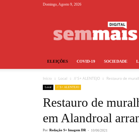
Domingo, Agosto 9, 2026
S+
ELEIÇÕES
COVID-19
SOCIEDADE
Início
Local
// S+ ALENTEJO
Restauro de mural
Local
// S+ ALENTEJO
Restauro de muralh
em Alandroal arra
Por
Redação S+ Imagem DR
-
10/06/2021