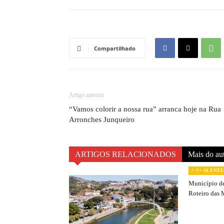
Compartilhado
Artigo anterior
“Vamos colorir a nossa rua” arranca hoje na Rua
Arronches Junqueiro
ARTIGOS RELACIONADOS
Mais do au
// S+ ALENT
Município de
Roteiro das 