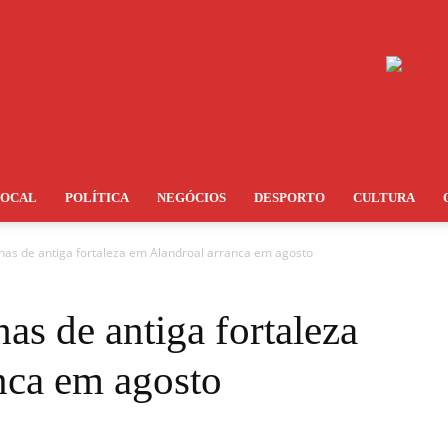
LOCAL
POLÍTICA
NEGÓCIOS
DESPORTO
CULTURA
has de antiga fortaleza em Alandroal arranca em agosto
as de antiga fortaleza
nca em agosto