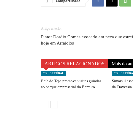
Compartilhado
Artigo anterior
Pintor Dordio Gomes evocado em peça que estre
hoje em Arraiolos
ARTIGOS RELACIONADOS
Mais do au
// S+ SETÚBAL
// S+ SETÚB
Baía do Tejo promove visitas guiadas
Simarsul ass
ao parque empresarial do Barreiro
da Travessia