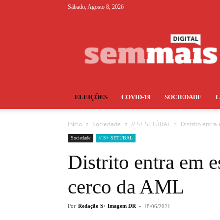
Sábado, Agosto 8, 2026
S+
ELEIÇÕES
COVID-19
SOCIEDADE
Início
Sociedade
// S+ SETÚBAL
Distrito entr
Sociedade
// S+ SETÚBAL
Distrito entra em 
cerco da AML
Por
Redação S+ Imagem DR
-
18/06/2021