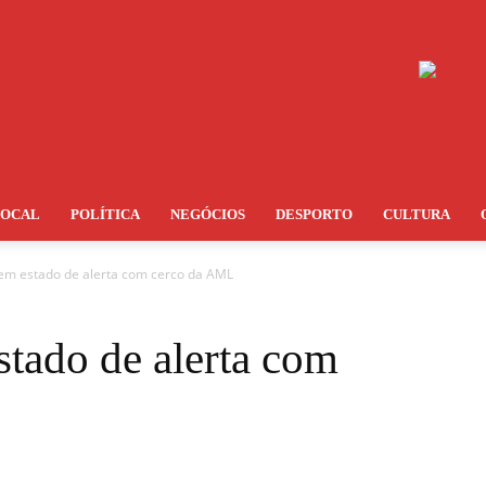
LOCAL
POLÍTICA
NEGÓCIOS
DESPORTO
CULTURA
a em estado de alerta com cerco da AML
estado de alerta com