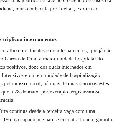
sso, mas justifica-se face ao crescendo de casos e à
ndiana, mais conhecida por “delta”, explica ao
 triplicou internamentos
um afluxo de doentes e de internamentos, que já não
do Garcia de Orta, a maior unidade hospitalar do
tes positivos, doze dos quais internados em
 Intensivos e um em unidade de hospitalização
s pelo nosso jornal, há mais de duas semanas estes
 que a 28 de maio, por exemplo, registavam-se
rmaria.
Orta continua desde a terceira vaga com uma
-19 cuja capacidade não se encontra lotada, garantiu