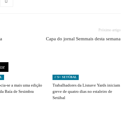
Próximo artigo
ia
Capa do jornal Semmais desta semana
tor
AL
// S+ SETÚBAL
ocia-se a mais uma edição
Trabalhadores da Lisnave Yards iniciam
 da Baía de Sesimbra
greve de quatro dias no estaleiro de
Setúbal