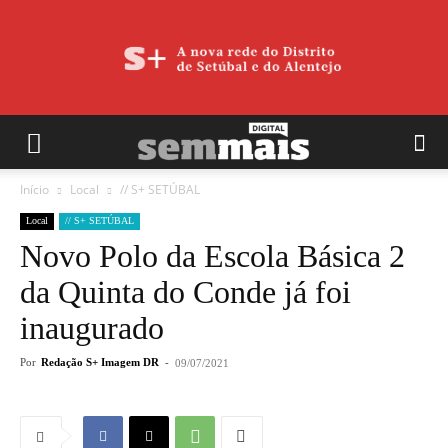
Início
Local
// S+ SETÚBAL
Local
// S+ SETÚBAL
Novo Polo da Escola Básica 2
da Quinta do Conde já foi
inaugurado
Por
Redação S+ Imagem DR
-
09/07/2021