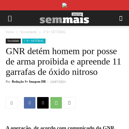
Início
Sociedade
// S+ SETÚBAL
Sociedade
// S+ SETÚBAL
GNR detém homem por posse
de arma proibida e apreende 11
garrafas de óxido nitroso
Por
Redação S+ Imagem DR
-
24/07/2021
A operação, de acordo com comunicado da GNR,