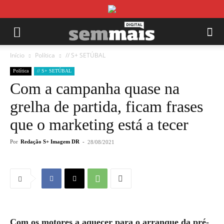
Início
Política
// S+ SETÚBAL
Política
// S+ SETÚBAL
Com a campanha quase na
grelha de partida, ficam frases
que o marketing está a tecer
Por
Redação S+ Imagem DR
-
28/08/2021
Com os motores a aquecer para o arranque da pré-