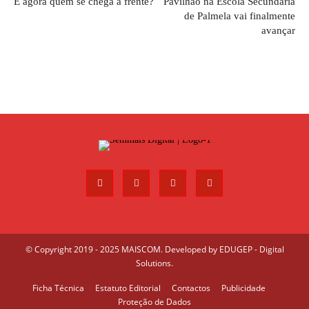
E agora quem se chega à frente?
Pavilhão na Escola Secundária
de Palmela vai finalmente
avançar
© Copyright 2019 - 2025 MAISCOM. Developed by
EDUGEP - Digital
Solutions
.
Ficha Técnica
Estatuto Editorial
Contactos
Publicidade
Proteção de Dados