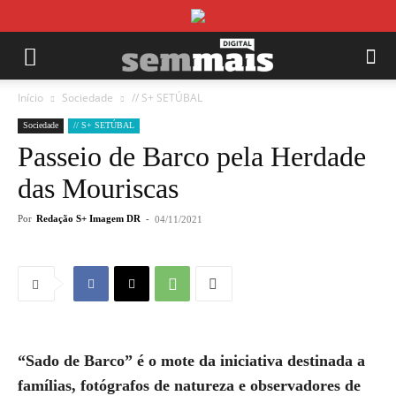
Início
Sociedade
// S+ SETÚBAL
Sociedade
// S+ SETÚBAL
Passeio de Barco pela Herdade
das Mouriscas
Por
Redação S+ Imagem DR
-
04/11/2021
“Sado de Barco” é o mote da iniciativa destinada a
famílias, fotógrafos de natureza e observadores de