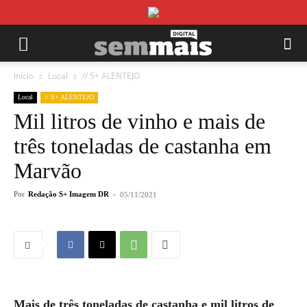
Início
Local
// S+ ALENTEJO
Local
// S+ ALENTEJO
Mil litros de vinho e mais de
três toneladas de castanha em
Marvão
Por
Redação S+ Imagem DR
-
05/11/2021
Mais de três toneladas de castanha e mil litros de