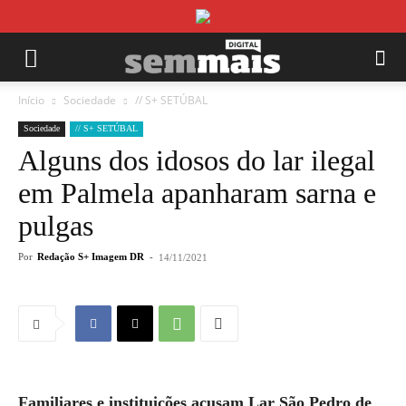
Início
Sociedade
// S+ SETÚBAL
Sociedade
// S+ SETÚBAL
Alguns dos idosos do lar ilegal
em Palmela apanharam sarna e
pulgas
Por
Redação S+ Imagem DR
-
14/11/2021
Familiares e instituições acusam Lar São Pedro de