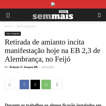
Início
Sem categoria
Sem categoria
Retirada de amianto incita
manifestação hoje na EB 2,3 de
Alembrança, no Feijó
Por
Redação S+ Imagem DR
-
14/11/2021
Durante os trabalhos os alunos ficarão instalados em