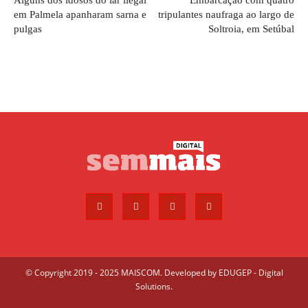
Alguns dos idosos do lar ilegal
Embarcação com quatro
em Palmela apanharam sarna e
tripulantes naufraga ao largo de
pulgas
Soltroia, em Setúbal
© Copyright 2019 - 2025 MAISCOM. Developed by
EDUGEP - Digital
Solutions
.