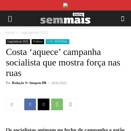
Início
Legislativas 2022
Legislativas 2022
Política
// S+ SETÚBAL
Costa ‘aquece’ campanha
socialista que mostra força nas
ruas
Por
Redação S+ Imagem DR
-
28/01/2022
Os socialistas animam no fecho de campanha e estão