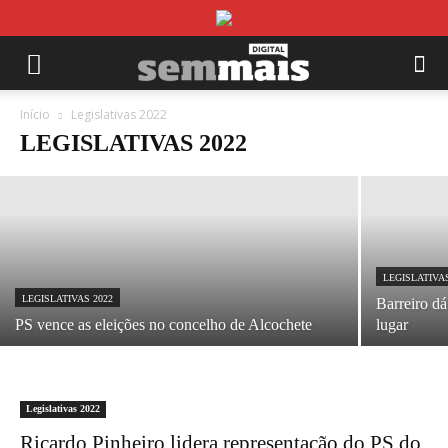
LEGISLATIVAS 2022
Reportagem vídeo sobre a vitória do PS no
distrito
Início
Legislativas 2022
LEGISLATIVAS 2022
31/01/2022
LEGISLATIVAS
LEGISLATIVAS 2022
Barreiro d
PS vence as eleições no concelho de Alcochete
lugar
Legislativas 2022
Ricardo Pinheiro lidera representação do PS do