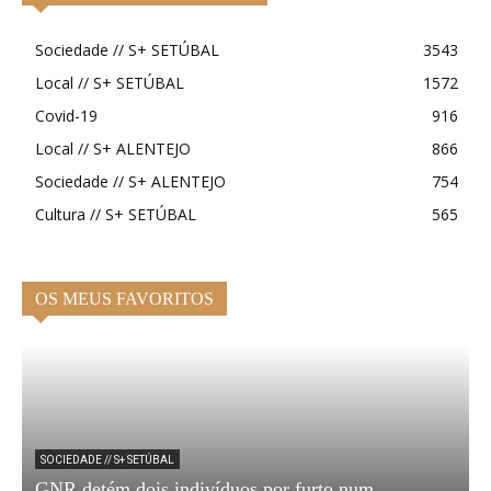
Sociedade // S+ SETÚBAL
3543
Local // S+ SETÚBAL
1572
Covid-19
916
Local // S+ ALENTEJO
866
Sociedade // S+ ALENTEJO
754
Cultura // S+ SETÚBAL
565
OS MEUS FAVORITOS
SOCIEDADE // S+ SETÚBAL
GNR detém dois indivíduos por furto num
N