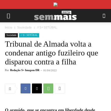
Início
Sociedade
// S+ SETÚBAL
Sociedade
// S+ SETÚBAL
Tribunal de Almada volta a
condenar antigo fuzileiro que
disparou contra a filha
Por
Redação S+ Imagem DR
-
01/04/2022
O arguido, que se encontra em liberdade desde