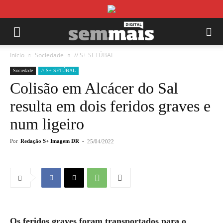
Início
Sociedade
// S+ SETÚBAL
Sociedade
// S+ SETÚBAL
Colisão em Alcácer do Sal
resulta em dois feridos graves e
num ligeiro
Por
Redação S+ Imagem DR
-
25/04/2022
Os feridos graves foram transportados para o