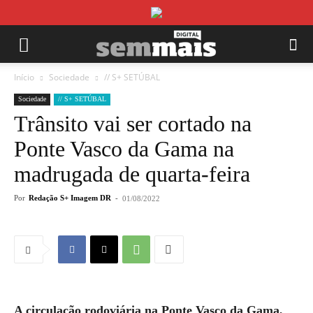
Início
Sociedade
// S+ SETÚBAL
Sociedade
// S+ SETÚBAL
Trânsito vai ser cortado na
Ponte Vasco da Gama na
madrugada de quarta-feira
Por
Redação S+ Imagem DR
-
01/08/2022
A circulação rodoviária na Ponte Vasco da Gama,