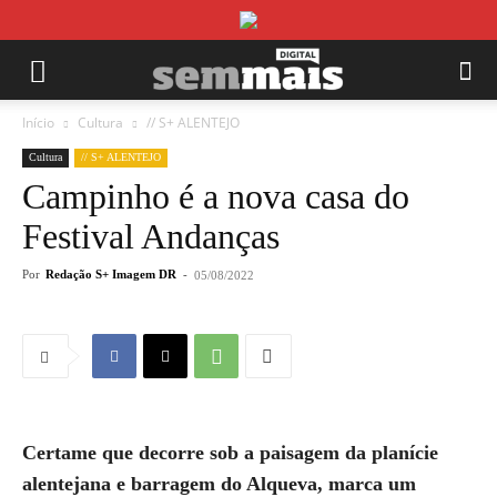
Início
Cultura
// S+ ALENTEJO
Cultura
// S+ ALENTEJO
Campinho é a nova casa do
Festival Andanças
Por
Redação S+ Imagem DR
-
05/08/2022
Certame que decorre sob a paisagem da planície
alentejana e barragem do Alqueva, marca um