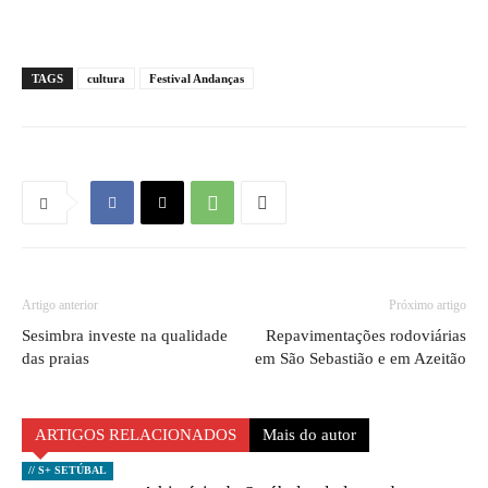
TAGS
cultura
Festival Andanças
Artigo anterior
Próximo artigo
Sesimbra investe na qualidade
Repavimentações rodoviárias
das praias
em São Sebastião e em Azeitão
ARTIGOS RELACIONADOS
Mais do autor
// S+ SETÚBAL