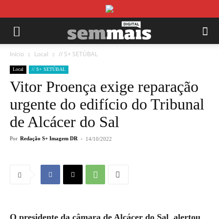
Início
Local
// S+ SETÚBAL
Local
// S+ SETÚBAL
Vitor Proença exige reparação
urgente do edifício do Tribunal
de Alcácer do Sal
Por
Redação S+ Imagem DR
-
14/10/2022
O presidente da câmara de Alcácer do Sal alertou