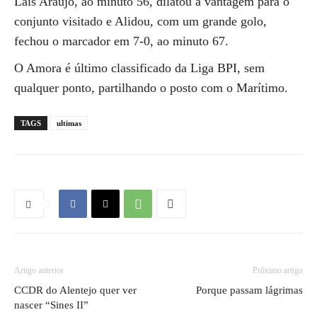
Laís Araújo, ao minuto 56, dilatou a vantagem para o
conjunto visitado e Alidou, com um grande golo,
fechou o marcador em 7-0, ao minuto 67.
O Amora é último classificado da Liga BPI, sem
qualquer ponto, partilhando o posto com o Marítimo.
TAGS
ultimas
Artigo anterior
Próximo artigo
CCDR do Alentejo quer ver
Porque passam lágrimas
nascer “Sines II”