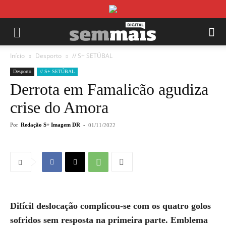
Início
Desporto
// S+ SETÚBAL
Desporto
// S+ SETÚBAL
Derrota em Famalicão agudiza
crise do Amora
Por
Redação S+ Imagem DR
-
01/11/2022
Difícil deslocação complicou-se com os quatro golos
sofridos sem resposta na primeira parte. Emblema