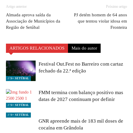
Artigo anterior
Próximo artigo
Almada aprova saída da
PJ detém homem de 64 anos
Associação de Municípios da
que tentou violar idosa em
Região de Setúbal
Fronteira
ARTIGOS RELACIONADOS
Mais do autor
Festival Out.Fest no Barreiro com cartaz
fechado da 22.ª edição
// S+ SETÚBAL
FMM termina com balanço positivo mas
datas de 2027 continuam por definir
// S+ SETÚBAL
// S+ SETÚBAL
GNR apreende mais de 183 mil doses de
cocaína em Grândola