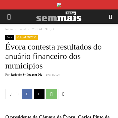
Início
Local
// S+ ALENTEJO
Local
// S+ ALENTEJO
Évora contesta resultados do
anuário financeiro dos
municípios
Por
Redação S+ Imagem DR
-
08/11/2022
O presidente da Câmara de Évora, Carlos Pinto de