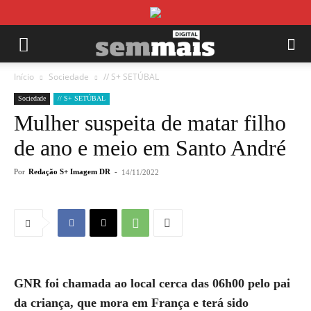
Início
Sociedade
// S+ SETÚBAL
Sociedade
// S+ SETÚBAL
Mulher suspeita de matar filho
de ano e meio em Santo André
Por
Redação S+ Imagem DR
-
14/11/2022
GNR foi chamada ao local cerca das 06h00 pelo pai
da criança, que mora em França e terá sido